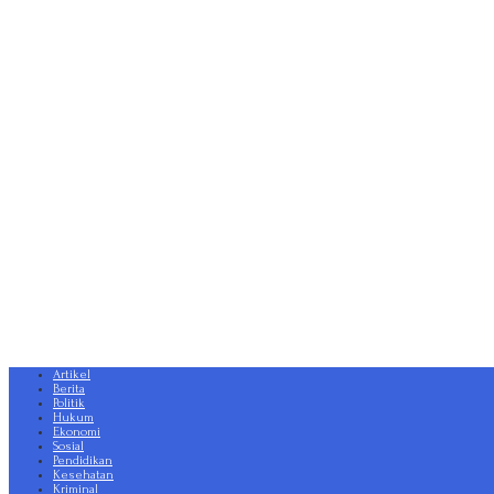
Artikel
Berita
Politik
Hukum
Ekonomi
Sosial
Pendidikan
Kesehatan
Kriminal