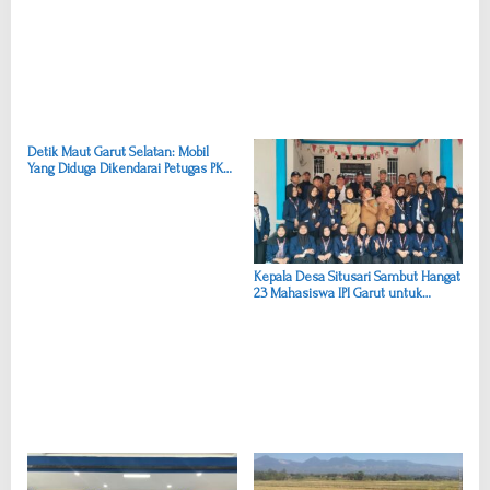
g
a
s
i
p
o
Detik Maut Garut Selatan: Mobil
Yang Diduga Dikendarai Petugas PKH
s
Menabrak, Pengendara Motor Tewas,
Istri-Anak Luka-luka
Kepala Desa Situsari Sambut Hangat
23 Mahasiswa IPI Garut untuk
Program Pengabdian Masyarakat