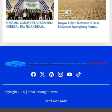
PD SEMMI GARUT GELAR STADIUM
Banyak Lahan Pertanian di Desa
GENERAL PRA PELANTIKAN,
Mekarsari Bayongbong Alami
PERKUAT IDEOLOGI DAN KUALITAS
Kekeringan Berat, Pemkab Harus
CALON PENGURUS MASA JIHAD
Segera Bertindak
2026–2028
Copyright 2025 | Sinar Priangan News
Versi Non AMP