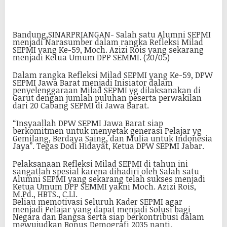
Bandung,SINARPRIANGAN- Salah satu Alumni SEPMI
menjadi Narasumber dalam rangka Refleksi Milad
SEPMI yang Ke-59, Moch. Azizi Rois yang sekarang
menjadi Ketua Umum DPP SEMMI. (20/05)
Dalam rangka Refleksi Milad SEPMI yang Ke-59, DPW
SEPMI Jawa Barat menjadi Inisiator dalam
penyelenggaraan Milad SEPMI yg dilaksanakan di
Garut dengan jumlah puluhan peserta perwakilan
dari 20 Cabang SEPMI di Jawa Barat.
“Insyaallah DPW SEPMI Jawa Barat siap
berkomitmen untuk menyetak generasi Pelajar yg
Gemilang, Berdaya Saing, dan Mulia untuk Indonesia
Jaya”. Tegas Dodi Hidayat, Ketua DPW SEPMI Jabar.
Pelaksanaan Refleksi Milad SEPMI di tahun ini
sangatlah spesial karena dihadiri oleh Salah satu
Alumni SEPMI yang sekarang telah sukses menjadi
Ketua Umum DPP SEMMI yakni Moch. Azizi Rois,
M.Pd., HBTS., C.LI.
Beliau memotivasi Seluruh Kader SEPMI agar
menjadi Pelajar yang dapat menjadi Solusi bagi
Negara dan Bangsa serta siap berkontribusi dalam
mewujudkan Bonus Demografi 2035 nanti.