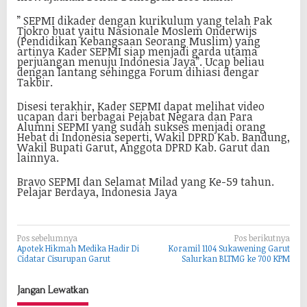
” SEPMI dikader dengan kurikulum yang telah Pak
Tjokro buat yaitu Nasionale Moslem Onderwijs
(Pendidikan Kebangsaan Seorang Muslim) yang
artinya Kader SEPMI siap menjadi garda utama
perjuangan menuju Indonesia Jaya”. Ucap beliau
dengan lantang sehingga Forum dihiasi dengar
Takbir.
Disesi terakhir, Kader SEPMI dapat melihat video
ucapan dari berbagai Pejabat Negara dan Para
Alumni SEPMI yang sudah sukses menjadi orang
Hebat di Indonesia seperti, Wakil DPRD Kab. Bandung,
Wakil Bupati Garut, Anggota DPRD Kab. Garut dan
lainnya.
Bravo SEPMI dan Selamat Milad yang Ke-59 tahun.
Pelajar Berdaya, Indonesia Jaya
N
Pos sebelumnya
Pos berikutnya
Apotek Hikmah Medika Hadir Di
Koramil 1104 Sukawening Garut
a
Cidatar Cisurupan Garut
Salurkan BLTMG ke 700 KPM
v
Jangan Lewatkan
i