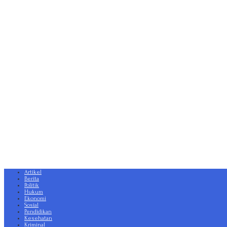
Artikel
Berita
Politik
Hukum
Ekonomi
Sosial
Pendidikan
Kesehatan
Kriminal