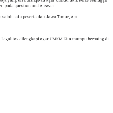
saja yang bisa disiapkan agar UMKM naik kelas sehingga
r, pada question and Answer
alah satu peserta dari Jawa Timur, Api
 Legalitas dilengkapi agar UMKM Kita mampu bersaing di