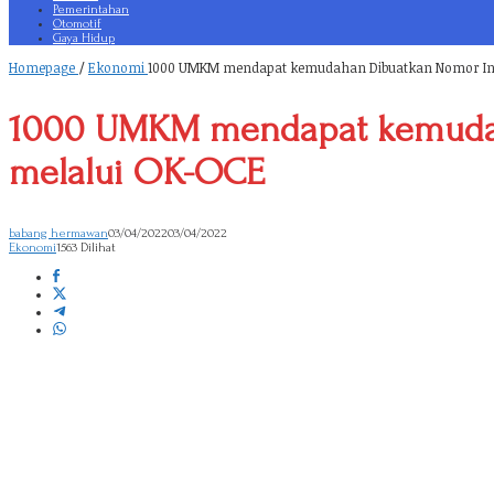
Pemerintahan
Otomotif
Gaya Hidup
Homepage
/
Ekonomi
1000 UMKM mendapat kemudahan Dibuatkan Nomor Indu
1000 UMKM mendapat kemudah
melalui OK-OCE
babang hermawan
03/04/2022
03/04/2022
Ekonomi
1563 Dilihat