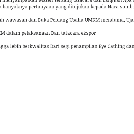
ch menyampaikan Materi tentang tatacara dan Langkah Apa 
a banyaknya pertanyaan yang ditujukan kepada Nara sumbe
h wawasan dan Buka Peluang Usaha UMKM mendunia, Ujar s
M dalam pelaksanaan Dan tatacara ekspor
a lebih berkwalitas Dari segi penampilan Eye Cathing dan